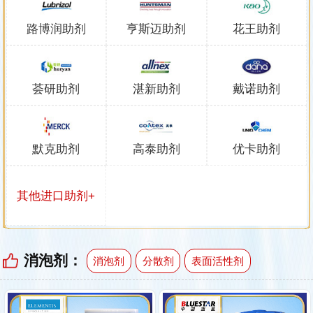
路博润助剂
亨斯迈助剂
花王助剂
荟研助剂
湛新助剂
戴诺助剂
默克助剂
高泰助剂
优卡助剂
其他进口助剂+
消泡剂：
消泡剂
分散剂
表面活性剂