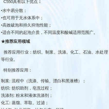
C550
具有以下优点
：
•
水中易分散；
•
也可用于无水体系中；
•
高效破泡和持久抑泡性能；
•
适合不同的起泡介质，不同温度和酸碱适用范围广。
★推荐应用领域
推荐应用行业：纺织、制浆、洗涤、化工、石油、水处理
等
行业。
特别推荐应用：
制浆: 流程中（洗涤、传输、漂白和黑液槽）；
纺织: 纺织助剂，皂洗过程；
洗涤剂: 粉末和液体洗涤剂；
化工: 蒸馏、萃取、过滤；