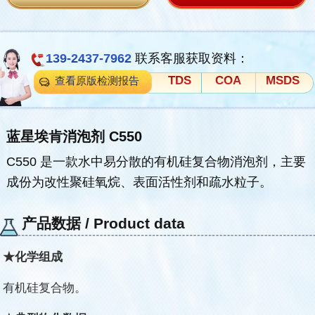
139-2437-7962
联系客服获取资料：
TDS
COA
MSDS
查看原版检测报告
蓝星埃肯消泡剂 C550
C550 是一款水中易分散的有机硅复合物消泡剂，主要
成份为改性聚硅氧烷、表面活性剂和疏水粒子。
产品数据 / Product data
★化学组成
有机硅复合物
。