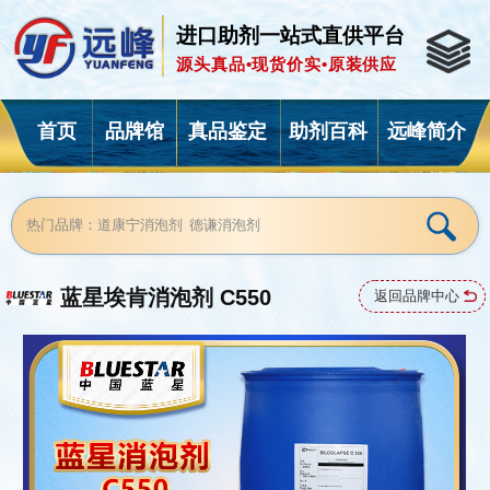
进口助剂一站式直供平台
源头真品•现货价实•原装供应
首页
品牌馆
真品鉴定
助剂百科
远峰简介
蓝星埃肯消泡剂 C550
返回品牌中心