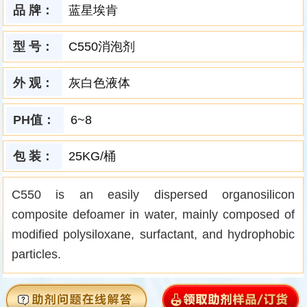
品 牌：
蓝星埃肯
型 号：
C550消泡剂
外 观：
灰白色液体
PH值：
6~8
包 装：
25KG/桶
C550 is an easily dispersed organosilicon
composite defoamer in water, mainly composed of
modified polysiloxane, surfactant, and hydrophobic
particles.