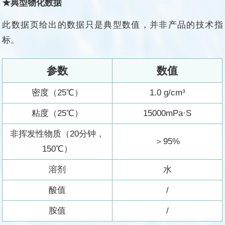
★典型物化数据
此数据页给出的数据只是典型数值，并非产品的技术指
标。
参数
数值
密度（25℃）
1.0 g/
cm³
粘度（25℃）
15000mPa
·
S
非挥发性物质（20分钟，
＞95%
150℃）
溶剂
水
酸值
/
胺值
/