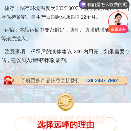
你们是怎么收费的呢
储存：储存环境温度为2℃至30℃，置于阴凉通风处，容
器保持紧密。
自生产日期起保质期为12
个
月
。
运输：本品运输中要密封好，防潮、防强碱强酸及防雨水
等杂质混入。
注意事项：稀释后的液体建议 24h 内用完，如果需要存
储，建议加入增稠剂和防腐剂。
了解更多产品信息直接拨打：
139-2437-7962
选择远峰的理由