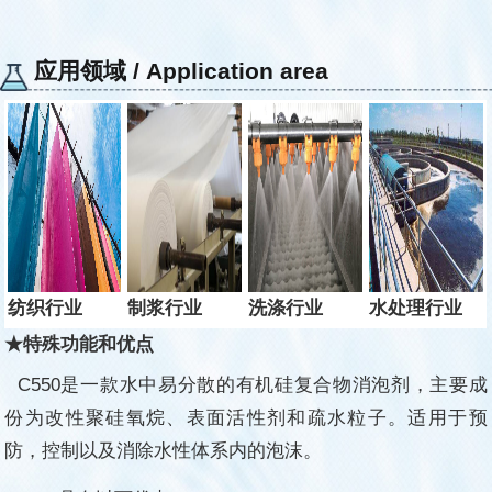
应用领域 / Application area
纺织行业
制浆
行业
洗涤
行业
水处理
行业
★特殊功能和优点
C550
是一款水中易分散的有机硅复合物消泡剂，主要成
份为改性聚硅氧烷、表面活性剂和
疏水粒子。
适用于预
防，控制以及消除水性体系内的泡沫。