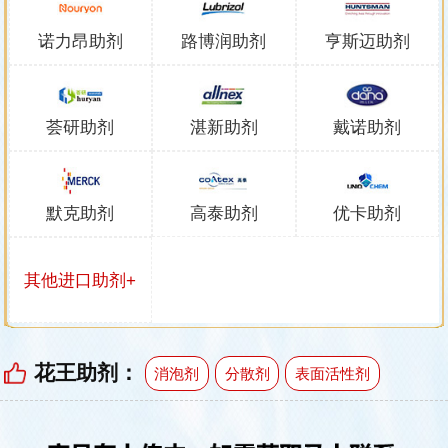
诺力昂助剂
路博润助剂
亨斯迈助剂
荟研助剂
湛新助剂
戴诺助剂
默克助剂
高泰助剂
优卡助剂
其他进口助剂+
花王助剂：
消泡剂
分散剂
表面活性剂