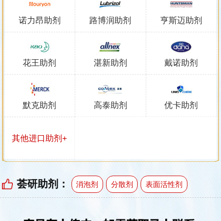
诺力昂助剂
路博润助剂
亨斯迈助剂
花王助剂
湛新助剂
戴诺助剂
默克助剂
高泰助剂
优卡助剂
其他进口助剂+
荟研助剂：
消泡剂
分散剂
表面活性剂