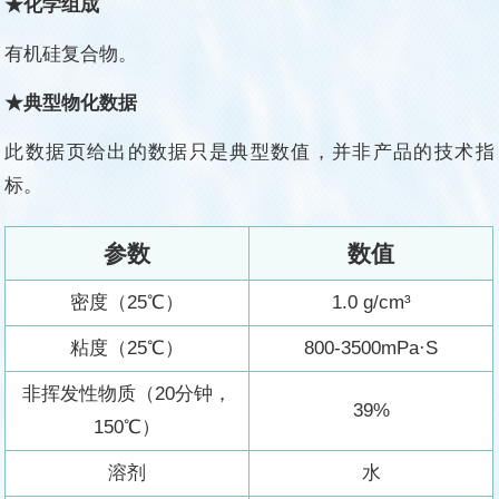
★化学组成
有机硅复合物
。
★典型物化数据
此数据页给出的数据只是典型数值，并非产品的技术指
标。
参数
数值
密度（25℃）
1.0 g/
cm³
粘度（25℃）
800-3500mPa
·
S
非挥发性物质（20分钟，
39%
150℃）
溶剂
水