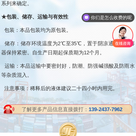
系列来确定。
★包装、储存、运输与有效性
你们是怎么收费的呢
包装：本品包装均为原包装。
储存：储存环境温度为2℃至35℃，置于阴凉通风处，容
器保持紧密。
自生产日期起保质期为12
个
月。
运输：本品运输中要密封好，防潮、防强碱强酸及防雨水
等杂质混入。
注意事项：稀释后的液体建议
二十四小时
内用完。
了解更多产品信息直接拨打：
139-2437-7962