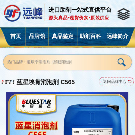
进口助剂一站式直供平台
源头真品•现货价实•原装供应
首页
品牌馆
真品鉴定
助剂百科
远峰简介
蓝星埃肯消泡剂 C565
返回品牌中心