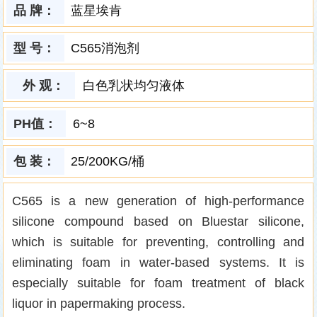
品 牌：
蓝星埃肯
型 号：
C565消泡剂
外 观：
白色乳状均匀液体
PH值：
6~8
包 装：
25/200KG/桶
C565 is a new generation of high-performance
silicone compound based on Bluestar silicone,
which is suitable for preventing, controlling and
eliminating foam in water-based systems. It is
especially suitable for foam treatment of black
liquor in papermaking process.