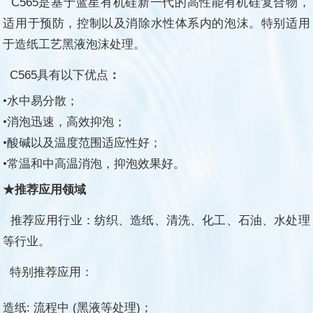
C565
是基于蓝星有机硅新一代的高性能有机硅复合物，
适用于预防，控制以及消除水性
体系内的泡沫。特别适用
于造纸工艺黑液泡沫处理。
C565
具有以下优点
：
•
水中易分散；
•
消泡迅速，高效抑泡
；
•
酸碱以及温度范围适应性好
；
•
常温和中高温消泡，抑泡效果好
。
★推荐应用领域
推荐应用行业：纺织、造纸、清洗、化工、石油、水处理
等
行业。
特别推荐应用：
造纸: 流程中 (黑液等处理)；