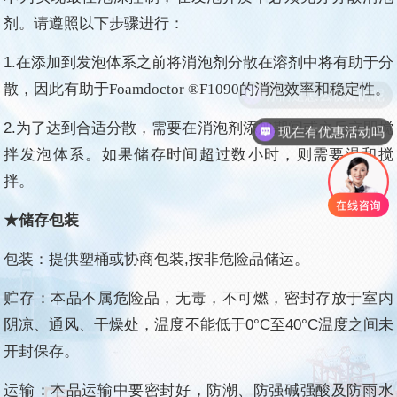
剂。请遵照以下步骤进行：
1.
在添加到发泡体系之前将消泡剂分散在溶剂中将有助于分
散，因此有助于
Foamdoctor
®
F1090的消泡效率和稳定性。
2.
为了达到合适分散，需要在消泡剂添加期间或之后立即搅
现在有优惠活动吗
拌发泡体系。如果储存时间超过数小时，则需要温和搅
拌
。
★储存包装
包装：提供塑桶或协商包装,按非危险品储运。
贮存：本品不属危险品，无毒，不可燃，密封存放于室内
阴凉、通风、干燥处，温度不能低于0°C至40°C温度之间未
开封保存。
运输：本品运输中要密封好，防潮、防强碱强酸及防雨水