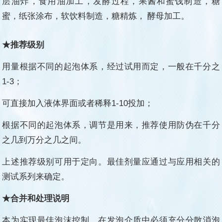
层油炸，食用油加工，发酵过程，果酱和蜜饯制造，糖
蜜，纸张涂布，软饮料制造，糖精炼，
酵母加工
。
★推荐级别
用量根据不同的起泡体系，经过试用而定，一般在千分之
1-3；
可直接加入液体界面或者稀释1-10投加；
根据不同的起泡体系，调节是用来，推荐使用防伪在千分
之几到万分之几之间。
上述推荐级别可用于定向。最佳剂量应通过与应用相关的
测试系列来确定。
★合并和处理说明
本为实现最佳泡沫控制，在发泡介质中必须充分分散消泡