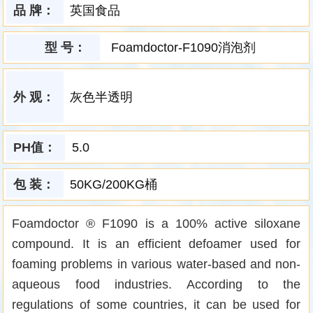
品 牌：
英国食品
型 号：
Foamdoctor-F1090消泡剂
外 观：
灰色半透明
PH值：
5.0
包 装：
50KG/200KG桶
Foamdoctor ® F1090 is a 100% active siloxane
compound. It is an efficient defoamer used for
foaming problems in various water-based and non-
aqueous food industries. According to the
regulations of some countries, it can be used for