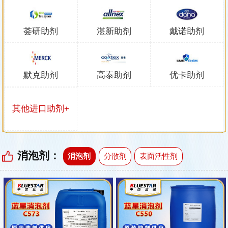
荟研助剂
湛新助剂
戴诺助剂
默克助剂
高泰助剂
优卡助剂
其他进口助剂+
消泡剂：
消泡剂
分散剂
表面活性剂