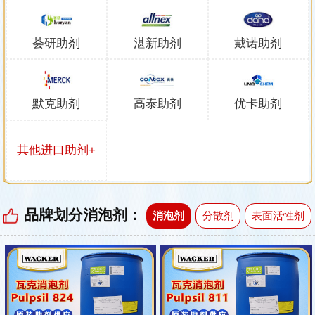
荟研助剂
湛新助剂
戴诺助剂
默克助剂
高泰助剂
优卡助剂
其他进口助剂+
品牌划分消泡剂：
消泡剂
分散剂
表面活性剂