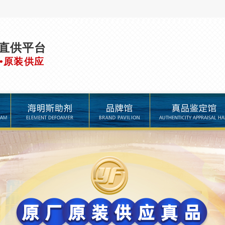
直供平台
•原装供应
品牌馆
真品鉴定馆
进口助剂