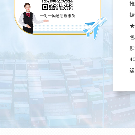
推
据
一对一沟通助剂报价
★
包
贮
4
运