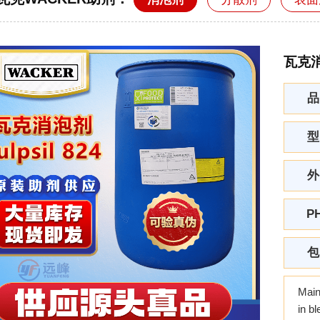
瓦克消泡
品
型
外
P
包
Main
in b