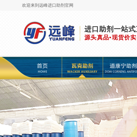
欢迎来到远峰进口助剂官网
进口助剂一站式
源头真品•现货价实
页
瓦克助剂
道康宁助剂
海明斯助剂