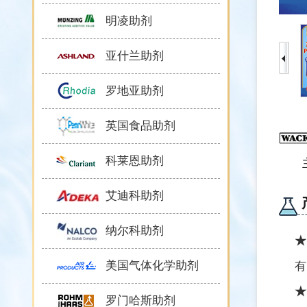
明凌助剂
亚什兰助剂
罗地亚助剂
英国食品助剂
科莱恩助剂
艾迪科助剂
纳尔科助剂
★
美国气体化学助剂
有
★
罗门哈斯助剂