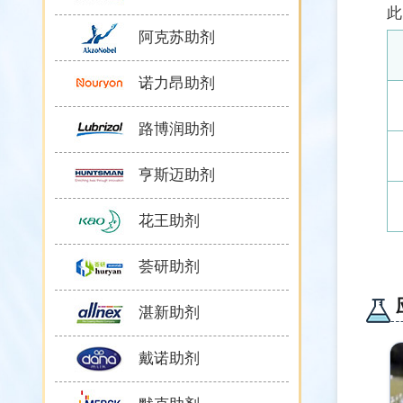
此
阿克苏助剂
诺力昂助剂
路博润助剂
亨斯迈助剂
花王助剂
荟研助剂
湛新助剂
戴诺助剂