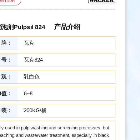
产品介绍
剂Pulpsil 824
 牌：
瓦克
 号：
瓦克824
 观：
乳白色
H值：
6~8
 装：
200KG/桶
ly used in pulp washing and screening processes, but
leaching and wastewater treatment, especially in black