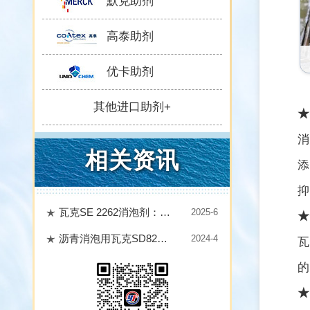
默克助剂
高泰助剂
优卡助剂
其他进口助剂+
★
消
相关资讯
添
抑
瓦克SE 2262消泡剂：多行业效能标杆，破解工业泡沫难题
2025-6
★
沥青消泡用瓦克SD8260消泡剂，效果怎么好？
2024-4
瓦
的
★