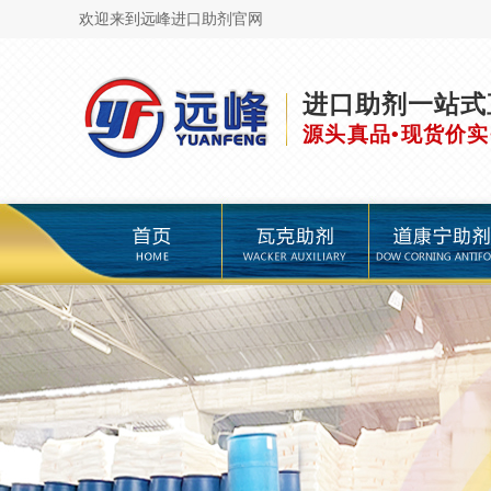
欢迎来到远峰进口助剂官网
进口助剂一站式
源头真品•现货价实
页
瓦克助剂
道康宁助剂
海明斯助剂