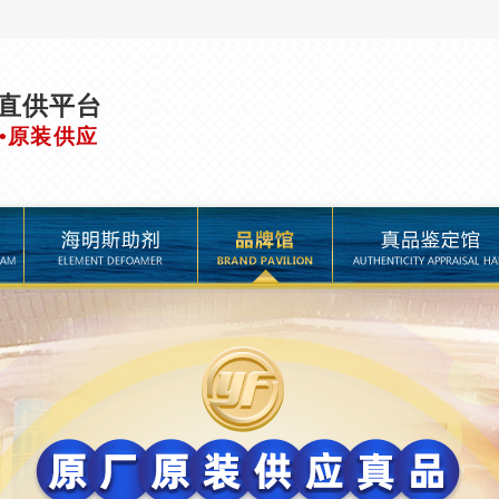
直供平台
•原装供应
品牌馆
真品鉴定馆
进口助剂