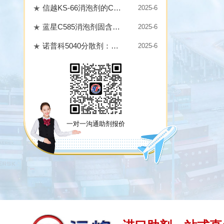
信越KS-66消泡剂的CAS与TDS深度解析
2025-6
蓝星C585消泡剂固含量检测：科学方法保障实际应用
2025-6
诺普科5040分散剂：性能突破与真伪鉴别的科学之道
2025-6
一对一沟通助剂报价