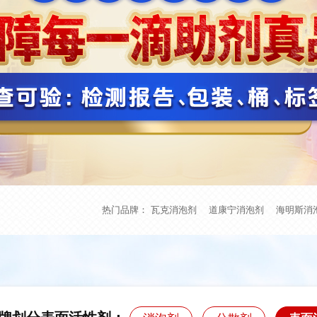
热门品牌：
瓦克消泡剂
道康宁消泡剂
海明斯消