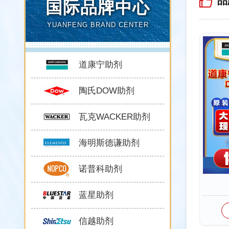
品
国际品牌中心
YUANFENG BRAND CENTER
道康宁助剂
陶氏DOW助剂
瓦克WACKER助剂
海明斯德谦助剂
诺普科助剂
蓝星助剂
信越助剂