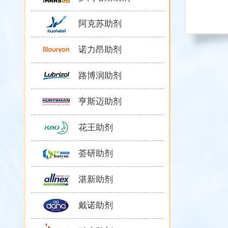
阿克苏助剂
诺力昂助剂
路博润助剂
亨斯迈助剂
花王助剂
荟研助剂
湛新助剂
戴诺助剂