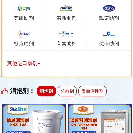
荟研助剂
湛新助剂
戴诺助剂
默克助剂
高泰助剂
优卡助剂
其他进口助剂+
消泡剂：
消泡剂
分散剂
表面活性剂