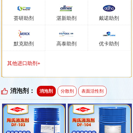
荟研助剂
湛新助剂
戴诺助剂
默克助剂
高泰助剂
优卡助剂
其他进口助剂+
消泡剂：
消泡剂
分散剂
表面活性剂