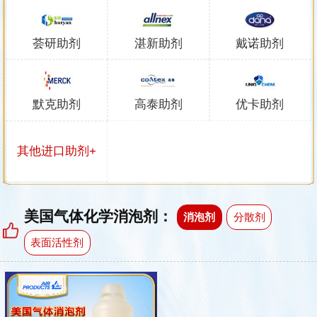
荟研助剂
湛新助剂
戴诺助剂
默克助剂
高泰助剂
优卡助剂
其他进口助剂+
美国气体化学消泡剂：
消泡剂
分散剂
表面活性剂