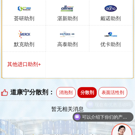
荟研助剂
湛新助剂
戴诺助剂
默克助剂
高泰助剂
优卡助剂
其他进口助剂+
道康宁分散剂：
消泡剂
分散剂
表面活性剂
暂无相关消息
可以介绍下你们的产品么