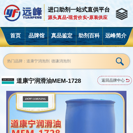
进口助剂一站式直供平台
源头真品•现货价实•原装供应
首页
品牌馆
真品鉴定
助剂百科
远峰简介
道康宁润滑油MEM-1728
返回品牌中心