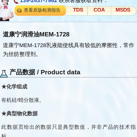
139-2437-7962
联系客服获取资料：
TDS
COA
MSDS
查看原版检测报告
道康宁润滑油MEM-1728
道康宁MEM-1728乳液能使线具有较低的摩擦性，常作
为丝纺整理剂。
产品数据 / Product data
★化学组成
有机硅/蜡分散液。
★典型物化数据
此数据页给出的数据只是典型数值，并非产品的技术指
标。