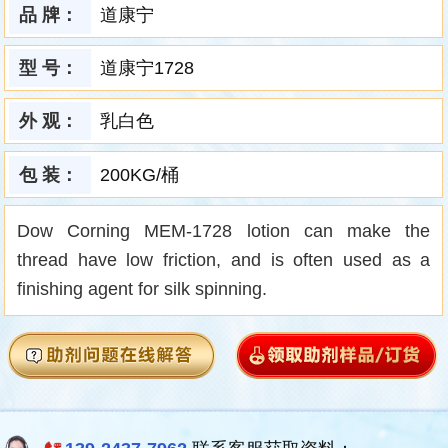
品 牌：
道康宁
型 号：
道康宁1728
外 观：
乳白色
包 装：
200KG/桶
Dow Corning MEM-1728 lotion can make the
thread have low friction, and is often used as a
finishing agent for silk spinning.