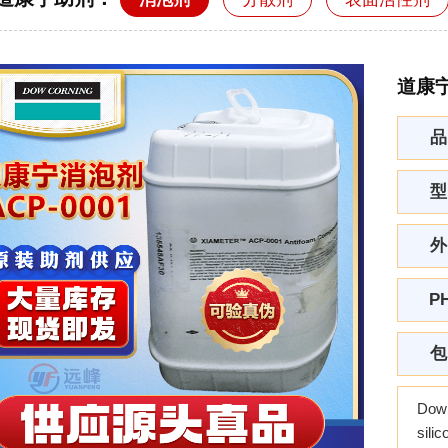
道康宁
品
型
外
P
包
Dow
sili