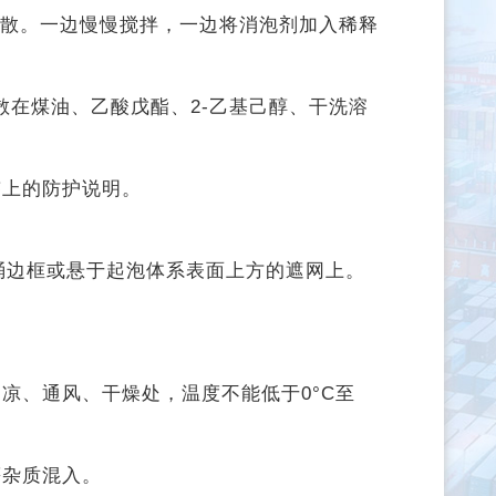
分散。一边慢慢
搅拌，一边将消泡剂加入稀释
先分散在煤油、乙酸戊
酯、2-乙基己醇、干洗溶
签上的防护说明。
。
桶边框或悬于起
泡体系表面上方的遮网上。
凉、通风、干燥处，温度不能低于0°C至
等杂质混入。