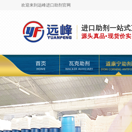
欢迎来到远峰进口助剂官网
进口助剂一站式
源头真品•现货价实
页
瓦克助剂
道康宁助剂
海明斯助剂