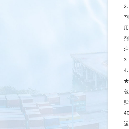
2
剂
用
剂
注
3
4
★
包
贮
4
运