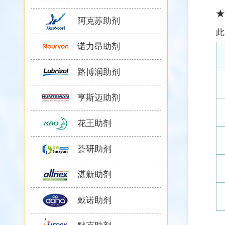
★
阿克苏助剂
此
诺力昂助剂
路博润助剂
亨斯迈助剂
花王助剂
荟研助剂
湛新助剂
戴诺助剂