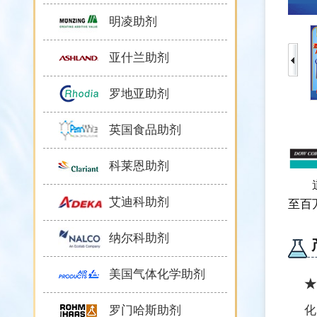
明凌助剂
亚什兰助剂
罗地亚助剂
英国食品助剂
科莱恩助剂
艾迪科助剂
至百
纳尔科助剂
美国气体化学助剂
★
罗门哈斯助剂
化