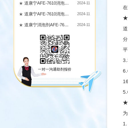
道康宁AFE-7610消泡剂主要成分
2024-11
在
道康宁AFE-7610消泡剂使用浓度‌
2024-11
★
道康宁消泡剂AFE-7610的价格会受到哪些因素的影响？
2024-11
道
分
平
3
一对一沟通助剂报价
6
1
5
★
为
1