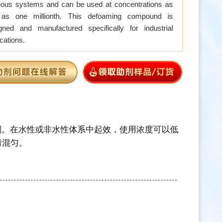
ous systems and can be used at concentrations as
 as one millionth. This defoaming compound is
gned and manufactured specifically for industrial
ications.
控制剂。在水性或非水性体系中起效，使用浓度可以低
请混匀。