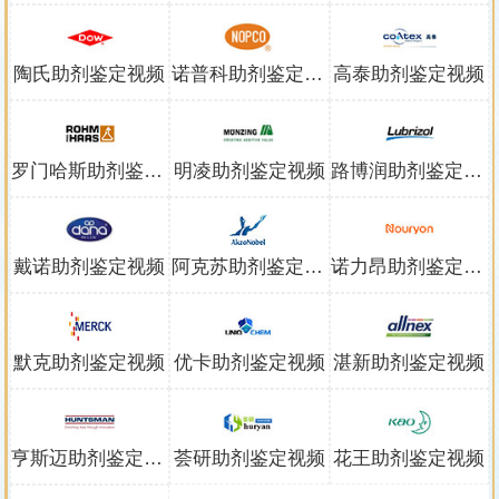
陶氏助剂鉴定视频
诺普科助剂鉴定视频
高泰助剂鉴定视频
罗门哈斯助剂鉴定视频
明凌助剂鉴定视频
路博润助剂鉴定视频
戴诺助剂鉴定视频
阿克苏助剂鉴定视频
诺力昂助剂鉴定视频
默克助剂鉴定视频
优卡助剂鉴定视频
湛新助剂鉴定视频
亨斯迈助剂鉴定视频
荟研助剂鉴定视频
花王助剂鉴定视频