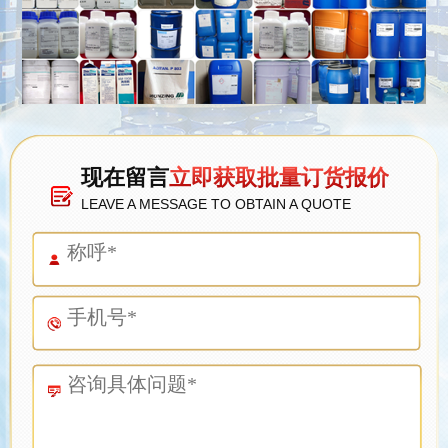
现在留言
立即获取批量订货报价
LEAVE A MESSAGE TO OBTAIN A QUOTE