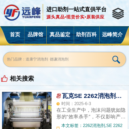
进口助剂一站式直供平台
源头真品•现货价实•原装供应
首页
品牌馆
真品鉴定
助剂百科
远峰简介
相关搜索
瓦克SE 2262消泡剂：多行业效能标杆，破解工业泡沫难题
时间：2025-6-3
在工业生产中，泡沫问题犹如隐
形的“效率杀手”，不仅影响产品
质量，还可能导致设备故障、成
本文标签：2262消泡剂,SE 2262