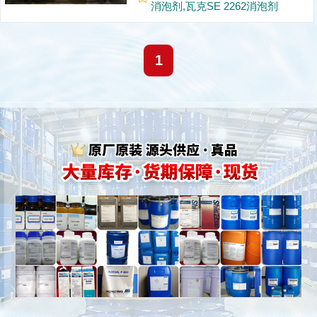
本攀升。瓦克化学推出的
消泡剂,瓦克SE 2262消泡剂
SE2262消泡剂，凭借其有机硅
乳液核心配方与多场景适配性，
成为PVC聚合、造纸脱气、纺织
1
印染、工业涂料及粘合剂行业
的“泡沫克星”。...