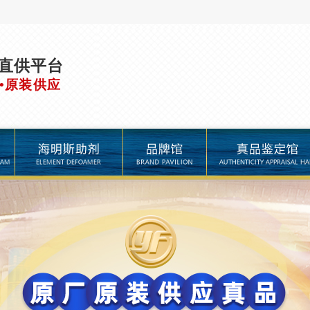
直供平台
•原装供应
品牌馆
真品鉴定馆
进口助剂