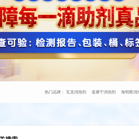
热门品牌：
瓦克消泡剂
道康宁消泡剂
海明斯消