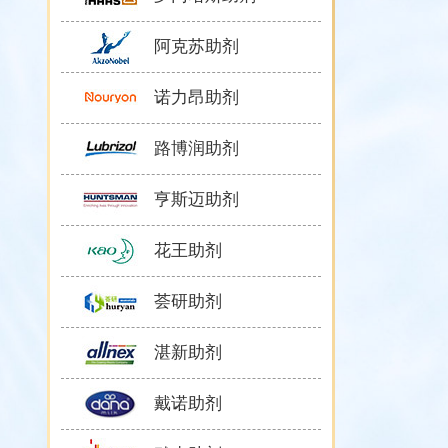
阿克苏助剂
诺力昂助剂
路博润助剂
亨斯迈助剂
花王助剂
荟研助剂
湛新助剂
戴诺助剂