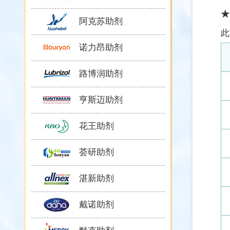
★
阿克苏助剂
此
诺力昂助剂
路博润助剂
亨斯迈助剂
花王助剂
荟研助剂
湛新助剂
戴诺助剂