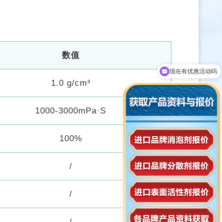
。
数值
现在有优惠活动吗
可以介绍下你们的产品么
1.0 g/
cm³
1000-3000mPa
·
S
100%
/
/
/