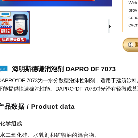
Wide
pro
conc
even
海明斯德谦消泡剂 DAPRO DF 7073
DAPRO°DF 7073为一水分散型泡沫控制剂，适用于建筑
下能提供快速破泡性能。DAPRO°DF 7073对光泽有轻微或
产品数据 / Product data
化学组成
水二氧化硅、水乳剂和矿物
油的混合物
。