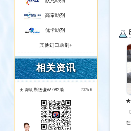
默克助剂
高泰助剂
优卡助剂
其他进口助剂+
相关资讯
海明斯德谦W-082消泡剂：多领域消泡效能与使用指南
2025-6
★
D
在