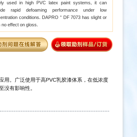
ly used in high PVC latex paint systems, it can
vide rapid defoaming performance under low
entration conditions. DAPRO ° DF 7073 has slight or
 no effect on gloss.
涂料应用。广泛使用于高PVC乳胶漆体系，在低浓度
甚至没有影响性。