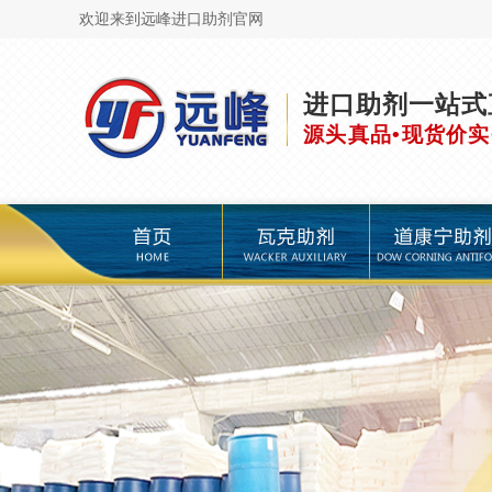
欢迎来到远峰进口助剂官网
进口助剂一站式
源头真品•现货价实
页
瓦克助剂
道康宁助剂
海明斯助剂