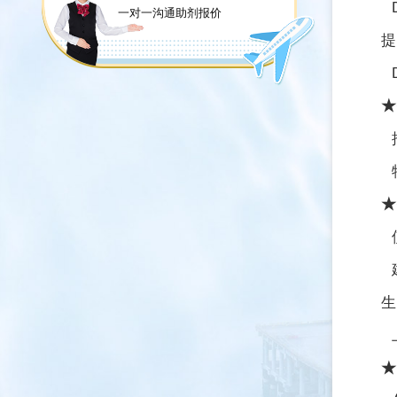
D
一对一沟通助剂报价
提
D
★
特
★
生
★