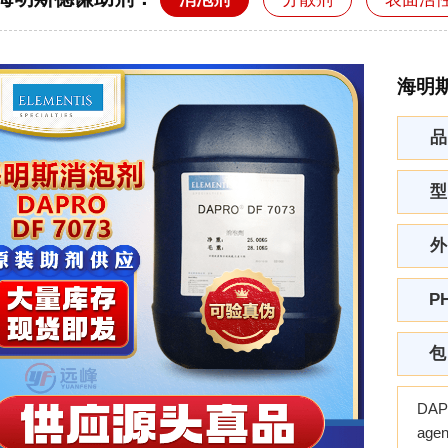
海明斯
品
型
外
P
包
DAP
agen