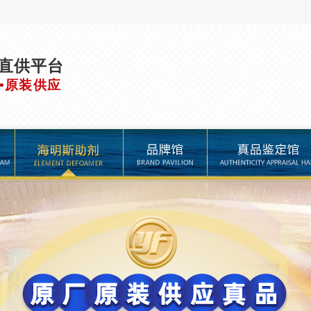
直供平台
•原装供应
品牌馆
真品鉴定馆
进口助剂