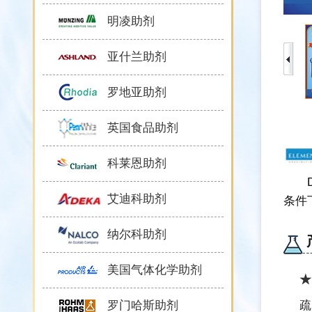
明凌助剂
亚什兰助剂
罗地亚助剂
英国食品助剂
科莱恩助剂
艾迪科助剂
条件
纳尔科助剂
美国气体化学助剂
★
罗门哈斯助剂
疏