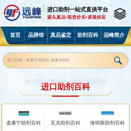
进口助剂一站式直供平台
源头真品•现货价实•原装供应
首页
品牌馆
真品鉴定
助剂百科
远峰简介
进口助剂百科
道康宁助剂
百科
瓦克助剂
百科
海明斯助剂
百科