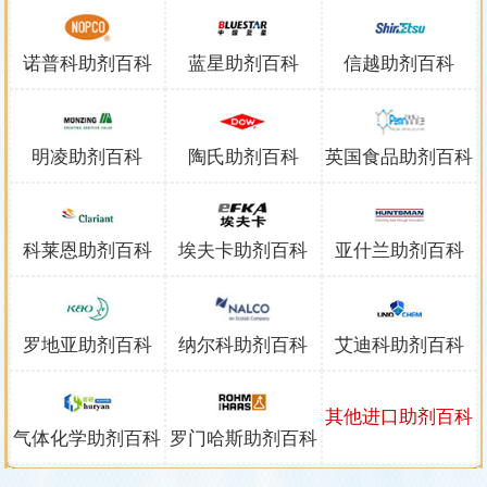
诺普科助剂
百科
蓝星助剂
百科
信越助剂
百科
明凌助剂
百科
陶氏助剂
百科
英国食品助剂
百科
科莱恩助剂
百科
埃夫卡助剂
百科
亚什兰助剂
百科
罗地亚助剂
百科
纳尔科助剂
百科
艾迪科助剂
百科
其他进口助剂
百科
气体化学助剂
百科
罗门哈斯助剂
百科