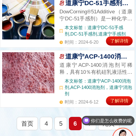
多达数十种解决方案，对比常见
道康宁DC-51手感剂应用领域和用量
的聚醚类消泡剂，矿物油类消泡
DowCorning®51Additive（道康
剂，有机硅消泡剂...
宁DC-51手感剂）是一种化学助
剂，主要成分为糊状的超高分子
本文标签：道康宁DC-51手感
量的聚二甲基硅氧烷，在使用过
剂,DC-51手感剂,道康宁手感剂
程中，一般采用水或水溶性醇醚
了解详情
时间：2024-6-20
溶剂进行稀释和分散，然后加入
到相应的体系中，道康宁DC-51
道康宁ACP-1400消泡剂可以应用在哪些领域呢？
手感剂具有以下几...
道康宁ACP-1400消泡剂可稀
释，具有10％有机硅乳液活性成
分，并被设计用于控制水相体系
本文标签：道康宁ACP-1400消泡
的泡沫。常常被应用于多个领域
剂,ACP-1400消泡剂，道康宁消泡
进行消泡，包括但不限于：道康
剂
宁ACP-1400消泡剂的运用领域
了解详情
时间：2024-6-12
本文相关产品推荐切削液：切削
液在金属加工中起到润滑、冷却
你们是怎么收费的呢
和防...
首页
4
5
6
7
尾页