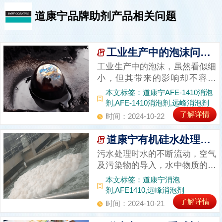
道康宁品牌助剂产品相关问题
工业生产中的泡沫问题：道康宁AFE-1410消泡剂的用途与优势
工业生产中的泡沫，虽然看似细
小，但其带来的影响却不容小
觑。泡沫的产生可能源于多种工
本文标签：道康宁AFE-1410消泡
艺环节，一旦形成，不仅可能干
剂,AFE-1410消泡剂,远峰消泡剂
扰生产设备的正常运行，降低生
了解详情
时间：2024-10-22
产效率，还可能对产品品质造成
不良影响。因此，选择合适的消
道康宁有机硅水处理消泡剂AFE1410
泡剂对于减轻泡沫对生产的影
污水处理时水的不断流动，空气
响、提高生产效率以及...
及污染物的导入，水中物质的中
和反应都会使水中产生大量的气
本文标签：道康宁消泡
泡，泡沫不能及时破裂致使泡沫
剂,AFE1410,远峰消泡剂
不断堆积，过多的水处理泡沫危
了解详情
时间：2024-10-21
害着工业生产。道康宁消泡剂有