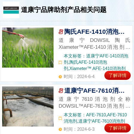
道康宁品牌助剂产品相关问题
陶氏AFE-1410消泡剂：消泡界的实力“扛把子”
道康宁DOWSIL陶氏
Xiameter™AFE-1410消泡剂是
一款具有广泛应用场景的消泡
本文标签：道康宁AFE-1410消泡
剂，其特点包括耐高温、耐酸碱
剂,陶氏AFE-1410消泡
和耐高剪切。这款消泡剂的设计
剂,Xiameter™ AFE-1410消泡剂
主要是为了控制水相体系的泡
了解详情
时间：2024-6-4
沫，具有10%的有机硅活性成
分，使其成为通用型的消泡剂。
道康宁AFE-7610消泡剂：消泡剂有它一款就够！
以下是具体的...
道康宁7610消泡剂全称
DOWSIL™AFE-7610消泡剂，
它是一种固体含量为11%的乳
本文标签：AFE-7610,AFE-7610
剂。这是一种可在硫酸盐和亚硫
消泡剂,道康宁AFE-7610消泡剂
酸盐制浆洗涤工艺、金属清洗工
了解详情
时间：2024-6-3
艺和纺织品预处理工艺中控制泡