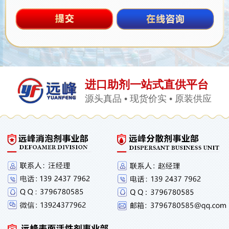
进口助剂一站式直供平台
源头真品 • 现货价实 • 原装供应