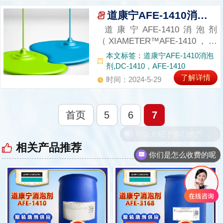
沫的泡沫控制剂。除此之外，
道康宁AFE-1410消泡剂知识百科大全
AFE-7610消泡剂在以下领域起
道康宁AFE-1410消泡剂
着很好...
（XIAMETER™AFE-1410，原
型号DC-1410）是由乳白色的有
本文标签：道康宁AFE-1410消泡
机硅乳液组成，可水稀释，其中
剂,DC-1410，AFE-1410
有机硅乳液活性成分占10%，道
了解详情
时间：2024-5-29
康宁AFE-1410消泡剂常被用于
农用化学品，纺织品，气体处
理，印刷...
首页
5
6
7
相关产品推荐
你们是怎么收费的呢