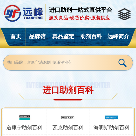
进口助剂一站式直供平台
源头真品•现货价实•原装供应
首页
品牌馆
真品鉴定
助剂百科
远峰简介
进口助剂百科
道康宁助剂
百科
瓦克助剂
百科
海明斯助剂
百科