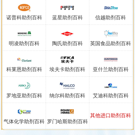
诺普科助剂
百科
蓝星助剂
百科
信越助剂
百科
明凌助剂
百科
陶氏助剂
百科
英国食品助剂
百科
科莱恩助剂
百科
埃夫卡助剂
百科
亚什兰助剂
百科
罗地亚助剂
百科
纳尔科助剂
百科
艾迪科助剂
百科
其他进口助剂
百科
气体化学助剂
百科
罗门哈斯助剂
百科