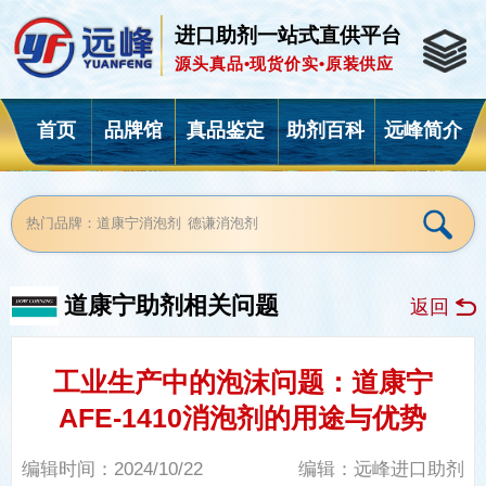
进口助剂一站式直供平台
源头真品•现货价实•原装供应
首页
品牌馆
真品鉴定
助剂百科
远峰简介
道康宁
助剂
相关问题
返回
工业生产中的泡沫问题：道康宁
AFE-1410消泡剂的用途与优势
编辑时间：2024/10/22
编辑：远峰进口助剂