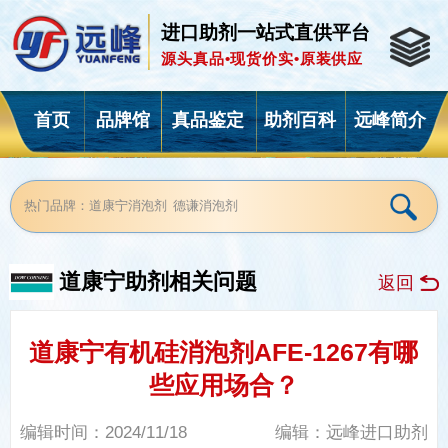
进口助剂一站式直供平台
源头真品•现货价实•原装供应
首页
品牌馆
真品鉴定
助剂百科
远峰简介
道康宁
助剂
相关问题
返回
道康宁有机硅消泡剂AFE-1267有哪
些应用场合？
编辑时间：2024/11/18
编辑：远峰进口助剂