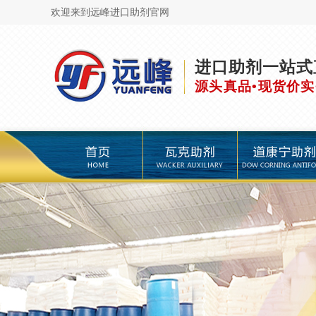
欢迎来到远峰进口助剂官网
进口助剂一站式
源头真品•现货价实
页
瓦克助剂
道康宁助剂
海明斯助剂