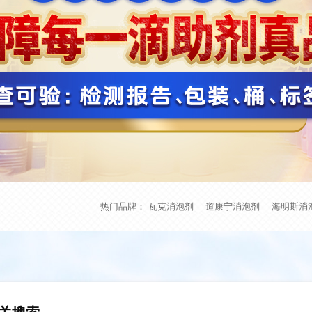
热门品牌：
瓦克消泡剂
道康宁消泡剂
海明斯消