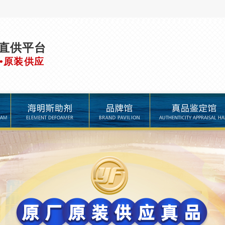
直供平台
•原装供应
品牌馆
真品鉴定馆
进口助剂