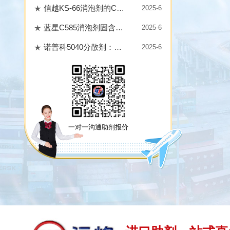
信越KS-66消泡剂的CAS与TDS深度解析
2025-6
蓝星C585消泡剂固含量检测：科学方法保障实际应用
2025-6
诺普科5040分散剂：性能突破与真伪鉴别的科学之道
2025-6
一对一沟通助剂报价