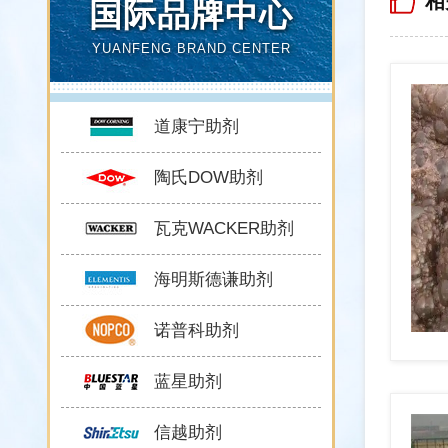
相
国际品牌中心
YUANFENG BRAND CENTER
道康宁助剂
陶氏DOW助剂
瓦克WACKER助剂
海明斯德谦助剂
诺普科助剂
蓝星助剂
信越助剂