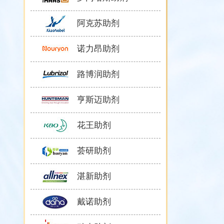
阿克苏助剂
诺力昂助剂
路博润助剂
亨斯迈助剂
花王助剂
荟研助剂
湛新助剂
戴诺助剂