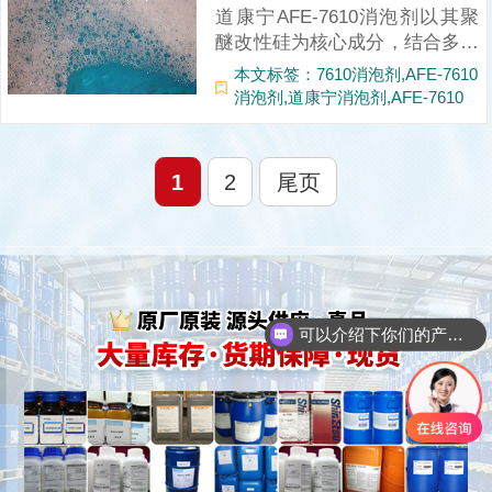
道康宁AFE-7610消泡剂以其聚
醚改性硅为核心成分，结合多种
表面活性剂和添加剂，展现出理
本文标签：7610消泡剂,AFE-7610
想、快速且持久的消泡和抑泡性
消泡剂,道康宁消泡剂,AFE-7610
能。其独特的成分组合和优异的
产品特性使得该产品成为工业领
域中不可或缺的泡沫控制剂之
1
2
尾页
一。无论是应对复杂多变的工艺
环境还是提高...
可以介绍下你们的产品么