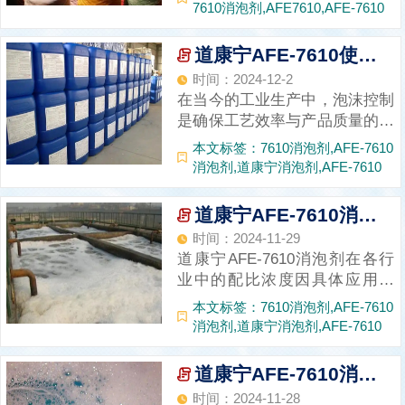
理、污水处理以及化学制浆等领
7610消泡剂,AFE7610,AFE-7610
域，泡沫的堆积不仅会降低设备
运行效率，还可能导致生产中
道康宁AFE-7610使用方法
断，进而影响产品的品质。为解
时间：2024-12-2
决这一难题，道康宁AFE-7610
在当今的工业生产中，泡沫控制
消泡剂应运而...
是确保工艺效率与产品质量的关
键因素之一。本文将深入探讨道
本文标签：7610消泡剂,AFE-7610
康宁AFE-7610消泡剂的使用方
消泡剂,道康宁消泡剂,AFE-7610
法，包括其直接添加的策略、用
量的确定、投放位置的优化选择
道康宁AFE-7610消泡剂配比浓度
以及工艺过程中的观察与调整技
时间：2024-11-29
巧。同时，我们也将详细阐述该
道康宁AFE-7610消泡剂在各行
消泡剂的储...
业中的配比浓度因具体应用而
异。一般来说，该消泡乳液原料
本文标签：7610消泡剂,AFE-7610
需稀释为10%~50%的浓度使
消泡剂,道康宁消泡剂,AFE-7610
用。在某些工艺中，溶于水的活
性含量为0.01~0.05g/L，建议使
道康宁AFE-7610消泡剂主要成分
用量为0.3%~1.5%。然而，由于
时间：2024-11-28
起泡体系成分复杂，...